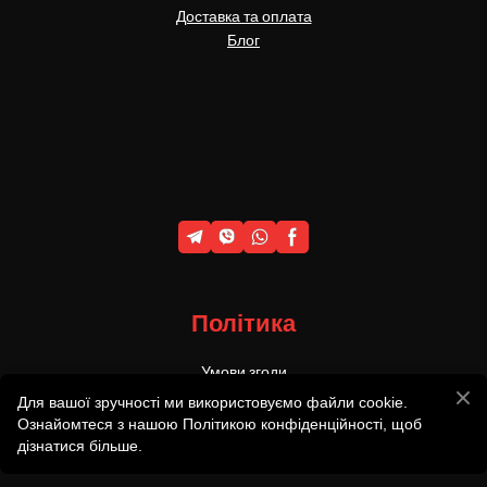
Доставка та оплата
Блог
Політика
Умови згоди
Політика конфеденційності
Для вашої зручності ми використовуємо файли cookie.
Ознайомтеся з нашою Політикою конфіденційності, щоб
© 2011-2023 KadysBows - виготовлення та продаж традиційних
дізнатися більше.
луків ручної роботи