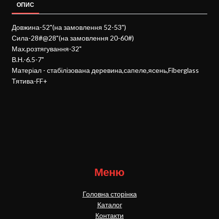
ОПИС
Довжина-52"(на замовлення 52-53")
Сила-28#@28"(на замовлення 20-60#)
Мах.розтягування-32"
В.Н.-6.5-7"
Матеріал - стабілізована деревина,сапеле,ясень,Fiberglass
Тятива-FF+
Меню
Головна сторінка
Каталог
Контакти