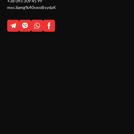
+38 093 309 45 99
moc.liamg%40swoBsydaK