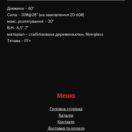
Довжина – 60“
Сила – 30#@28” (на замовлення 20-60#)
макс. розтягування – 30”
В.Н.- 6.5”-7"
матеріал – стабілізована деревина,клен, fiberglass
Тятива – FF+
Меню
Головна сторінка
Каталог
Контакти
Доставка та оплата