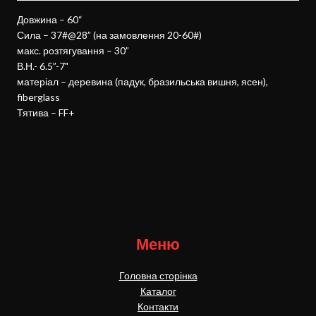
Довжина – 60“
Сила – 37#@28” (на замовлення 20-60#)
макс. розтягування – 30”
В.Н.- 6.5”-7"
матеріал – деревина (падук, бразильська вишня, ясен),
fiberglass
Тятива – FF+
Меню
Головна сторінка
Каталог
Контакти