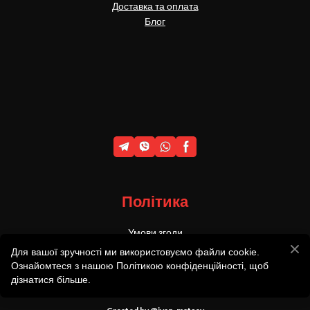
Доставка та оплата
Блог
Політика
Умови згоди
Політика конфеденційності
Для вашої зручності ми використовуємо файли cookie.
Ознайомтеся з нашою Політикою конфіденційності, щоб
© 2011-2023 KadysBows - виготовлення та продаж традиційних
дізнатися більше.
луків ручної роботи