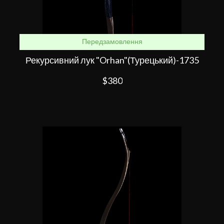
Передзамовлення
Рекурсивний лук "Orhan"(Турецький)-1735
$380