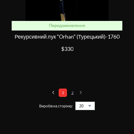
Передзамовлення
Рекурсивний лук "Orhan" (Турецький)-1760
$330
1
2
Виробів на сторінку: