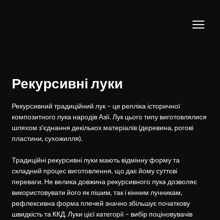
Рекурсивні луки
Рекурсивний традиційний лук – це репліка історичної 
композитного лука народів Азії. Лук цього типу виготовлялися 
шляхом з'єднання декількох матеріалів (деревина, рогові 
пластини, сухожилля).

Традиційні рекурсивні луки мають відмінну форму та 
складний процес виготовлення, що дає йому суттєві 
переваги. Не велика довжина рекурсивного лука дозволяє 
використовувати його як пішим, так і кінним лучникам, 
рефлексивна форма плечей значно збільшує початкову 
швидкість та ККД. Луки цієї категорії – вибір поціновувачів 